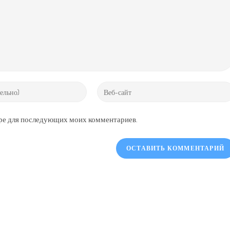
Enter
your
website
зере для последующих моих комментариев.
URL
(optional)