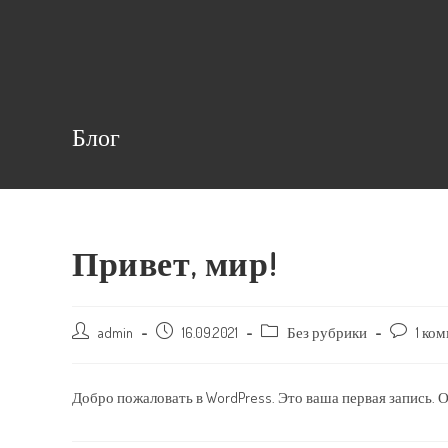
Перейти
к
содержимому
Блог
Привет, мир!
Post
admin
Запись
16.09.2021
Post
Без рубрики
Post
1 ко
author:
опубликована:
category:
comments
Добро пожаловать в WordPress. Это ваша первая запись. О