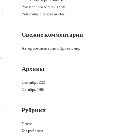
Praesent libro se cursus ante
Metus vitae pharetra auctor
тся
ткрывается
овом
кне
Свежие комментарии
Автор комментария
к
Привет, мир!
ТЬ
Архивы
Сентябрь 2021
Октябрь 2016
Рубрики
Fitness
Без рубрики