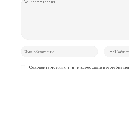
Comment
Enter
Enter
your
your
name
email
Сохранить моё имя, email и адрес сайта в этом брау
or
address
username
to
to
comment
comment