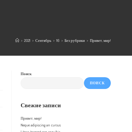
>
2021
>
Сентябрь
>
16
>
Без рубрики
>
Привет, мир!
Поиск
ПОИСК
Свежие записи
Привет, мир!
Neque adipiscing an cursus
Litora torqent per conubia