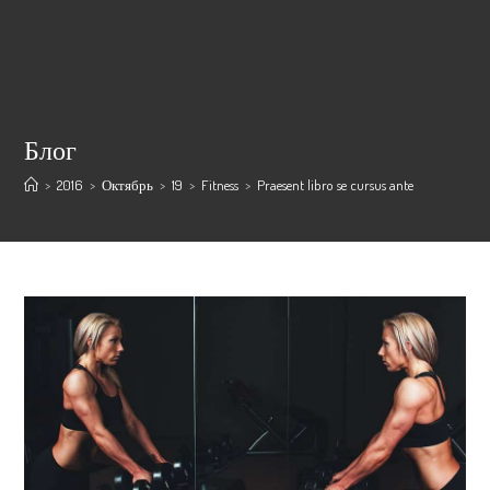
Перейти
к
содержимому
Блог
>
2016
>
Октябрь
>
19
>
Fitness
>
Praesent libro se cursus ante