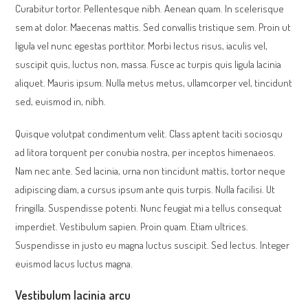
Curabitur tortor. Pellentesque nibh. Aenean quam. In scelerisque
sem at dolor. Maecenas mattis. Sed convallis tristique sem. Proin ut
ligula vel nunc egestas porttitor. Morbi lectus risus, iaculis vel,
suscipit quis, luctus non, massa. Fusce ac turpis quis ligula lacinia
aliquet. Mauris ipsum. Nulla metus metus, ullamcorper vel, tincidunt
sed, euismod in, nibh.
Quisque volutpat condimentum velit. Class aptent taciti sociosqu
ad litora torquent per conubia nostra, per inceptos himenaeos.
Nam nec ante. Sed lacinia, urna non tincidunt mattis, tortor neque
adipiscing diam, a cursus ipsum ante quis turpis. Nulla facilisi. Ut
fringilla. Suspendisse potenti. Nunc feugiat mi a tellus consequat
imperdiet. Vestibulum sapien. Proin quam. Etiam ultrices.
Suspendisse in justo eu magna luctus suscipit. Sed lectus. Integer
euismod lacus luctus magna.
Vestibulum lacinia arcu