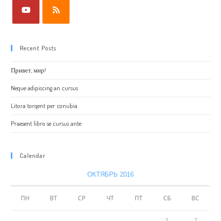
Recent Posts
Привет, мир!
Neque adipiscing an cursus
Litora torqent per conubia
Praesent libro se cursus ante
Calendar
ОКТЯБРЬ 2016
ПН
ВТ
СР
ЧТ
ПТ
СБ
ВС
1
2