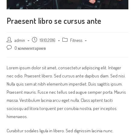
Praesent libro se cursus ante
Post
admin
Запись
19.10.2016
Post
Fitness
author:
опубликована:
category:
Post
0 комментариев
comments:
Lorem ipsum dolor sit amet, consectetur adipiscing elit. Integer
nec odio. Praesent libero. Sed cursus ante dapibus diam. Sed nisi.
Nulla quis sem at nibh elementum imperdiet. Duis sagittis ipsum.
Praesent mauris. Fusce nec tellus sed augue semper porta. Mauris
massa. Vestibulum lacinia arcu eget nulla. Class aptent taciti
sociosqu ad litora torquent per conubia nostra, per inceptos
himenaeos.
Curabitur sodales ligula in libero. Sed dignissim lacinia nunc.