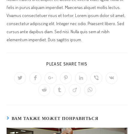
felis in purus aliquam imperdiet. Maecenas aliquet mollis lectus.
Vivamus consectetuer risus et tortor. Lorem ipsum dolor sit amet,
consectetur adipiscing elit. Integer nec odio. Praesent libero. Sed
cursus ante dapibus diam. Sed nisi. Nulla quis sem at nibh
elementum imperdiet. Duis sagittis ipsum.
ПОДЕЛИТЬСЯ
PLEASE SHARE THIS
ЭТИМ
КОНТЕНТОМ
Открывается
Открывается
Открывается
Открывается
Открывается
Открывается
Открывается
в
в
в
в
в
в
в
новом
новом
новом
новом
новом
новом
новом
Открывается
Открывается
Открывается
Открывается
окне
окне
окне
окне
окне
окне
окне
в
в
в
в
новом
новом
новом
новом
окне
окне
окне
окне
ВАМ ТАКЖЕ МОЖЕТ ПОНРАВИТЬСЯ