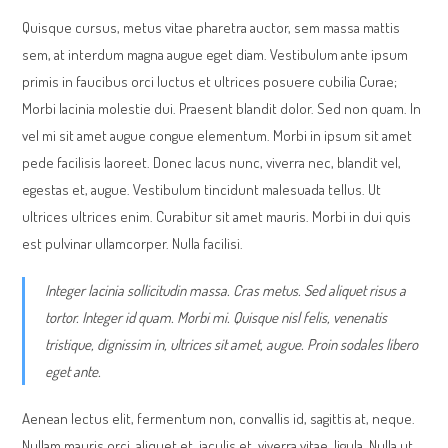
Quisque cursus, metus vitae pharetra auctor, sem massa mattis
sem, at interdum magna augue eget diam. Vestibulum ante ipsum
primis in faucibus orci luctus et ultrices posuere cubilia Curae;
Morbi lacinia molestie dui. Praesent blandit dolor. Sed non quam. In
vel mi sit amet augue congue elementum. Morbi in ipsum sit amet
pede facilisis laoreet. Donec lacus nunc, viverra nec, blandit vel,
egestas et, augue. Vestibulum tincidunt malesuada tellus. Ut
ultrices ultrices enim. Curabitur sit amet mauris. Morbi in dui quis
est pulvinar ullamcorper. Nulla facilisi.
Integer lacinia sollicitudin massa. Cras metus. Sed aliquet risus a
tortor. Integer id quam. Morbi mi. Quisque nisl felis, venenatis
tristique, dignissim in, ultrices sit amet, augue. Proin sodales libero
eget ante.
Aenean lectus elit, fermentum non, convallis id, sagittis at, neque.
Nullam mauris orci, aliquet et, iaculis et, viverra vitae, ligula. Nulla ut