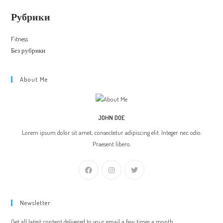
Рубрики
Fitness
Без рубрики
About Me
JOHN DOE
Lorem ipsum dolor sit amet, consectetur adipiscing elit. Integer nec odio.
Praesent libero.
Newsletter
Get all latest content delivered to your email a few times a month.