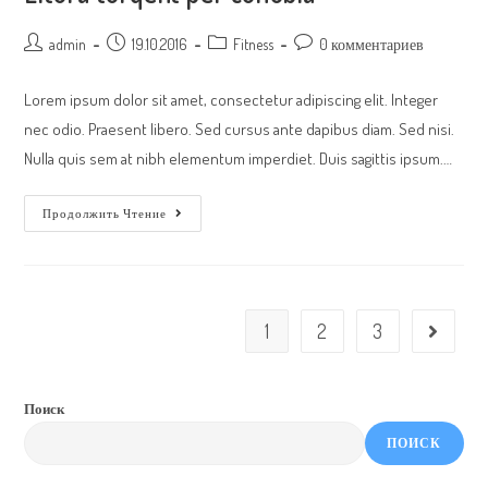
Post
Запись
Post
Post
admin
19.10.2016
Fitness
0 комментариев
author:
опубликована:
category:
comments:
Lorem ipsum dolor sit amet, consectetur adipiscing elit. Integer
nec odio. Praesent libero. Sed cursus ante dapibus diam. Sed nisi.
Nulla quis sem at nibh elementum imperdiet. Duis sagittis ipsum.…
Litora
Продолжить Чтение
Torqent
Per
Conubia
1
2
3
Go to the
Поиск
ПОИСК