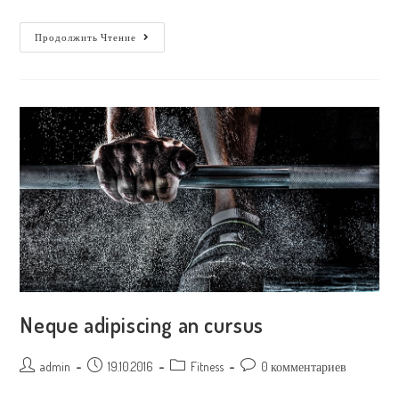
Привет,
Продолжить Чтение
Мир!
Neque adipiscing an cursus
Post
Запись
Post
Post
admin
19.10.2016
Fitness
0 комментариев
author:
опубликована:
category:
comments: